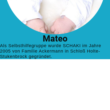
Mateo
Als Selbsthilfegruppe wurde SCHAKI im Jahre
2005 von Familie Ackermann in Schloß Holte-
Stukenbrock gegründet.