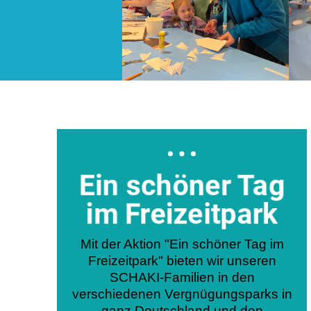
Ein schöner Tag
im Freizeitpark
Mit der Aktion "Ein schöner Tag im
Freizeitpark" bieten wir unseren
SCHAKI-Familien in den
verschiedenen Vergnügungsparks in
ganz Deutschland und den