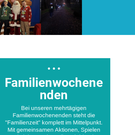
Familienwochene
nden
Bei unseren mehrtägigen
Familienwochenenden steht die
"Familienzeit" komplett im Mittelpunkt.
Mit gemeinsamen Aktionen, Spielen